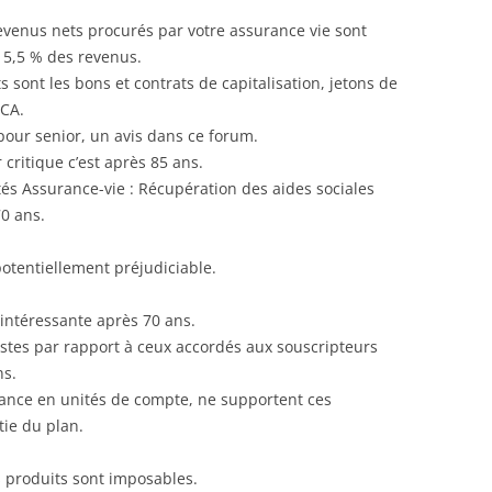
evenus nets procurés par votre assurance vie sont
15,5 % des revenus.
 sont les bons et contrats de capitalisation, jetons de
 CA.
pour senior, un avis dans ce forum.
critique c’est après 85 ans.
ités Assurance-vie : Récupération des aides sociales
70 ans.
potentiellement préjudiciable.
 intéressante après 70 ans.
tes par rapport à ceux accordés aux souscripteurs
ns.
rance en unités de compte, ne supportent ces
ie du plan.
les produits sont imposables.